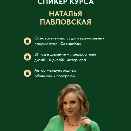
СПИКЕР КУРСА
НАТАЛЬЯ
ПАВЛОВСКАЯ
Основательница студии премиальных
ландшафтов
«СосновКа»
21 год в дизайне
– ландшафтный
дизайн и дизайн интерьера
Автор международных
обучающих программ
+7 967 211 76 29
mail@sosnovka-projects.ru
Частное Учреждение
Дополнительного
Профессионального
Образования «Академия
Дизайна "СосновКа"»